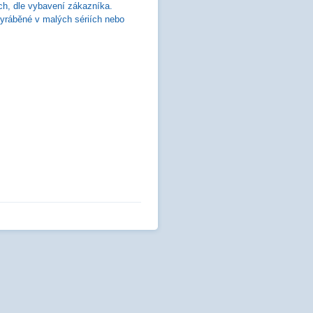
ech, dle vybavení zákazníka.
vyráběné v malých sériích nebo