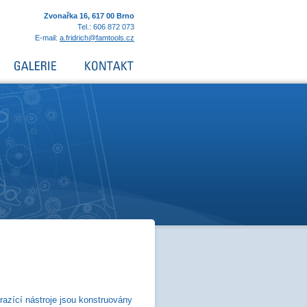
Zvonařka 16, 617 00 Brno
Tel.: 606 872 073
E-mail:
a.fridrich@famtools.cz
 razící nástroje jsou konstruovány